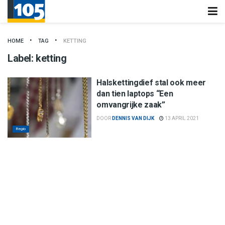
HOME
TAG
KETTING
Label:
ketting
Halskettingdief stal ook meer
dan tien laptops “Een
omvangrijke zaak”
DOOR
DENNIS VAN DIJK
13 APRIL 2021
Regio