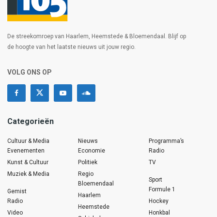
De streekomroep van Haarlem, Heemstede & Bloemendaal. Blijf op
de hoogte van het laatste nieuws uit jouw regio.
VOLG ONS OP
Categorieën
Cultuur & Media
Nieuws
Programma’s
Evenementen
Economie
Radio
Kunst & Cultuur
Politiek
TV
Muziek & Media
Regio
Sport
Bloemendaal
Formule 1
Gemist
Haarlem
Radio
Hockey
Heemstede
Video
Honkbal