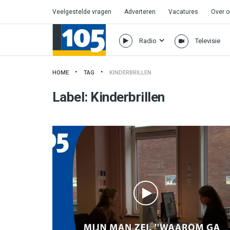
Veelgestelde vragen
Adverteren
Vacatures
Over 
Radio
Televisie
HOME
TAG
KINDERBRILLEN
Label:
Kinderbrillen