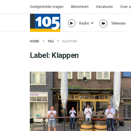
Veelgestelde vragen
Adverteren
Vacatures
Over 
Radio
Televisie
HOME
TAG
KLAPPEN
Label:
Klappen