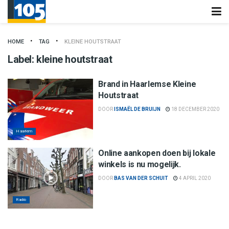
HOME
TAG
KLEINE HOUTSTRAAT
Label:
kleine houtstraat
Brand in Haarlemse Kleine
Houtstraat
DOOR
ISMAËL DE BRUIJN
18 DECEMBER 2020
Haarlem
Online aankopen doen bij lokale
winkels is nu mogelijk.
DOOR
BAS VAN DER SCHUIT
4 APRIL 2020
Radio