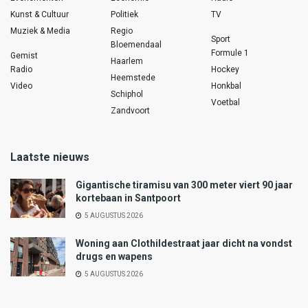
Kunst & Cultuur
Politiek
TV
Muziek & Media
Regio
Sport
Bloemendaal
Formule 1
Gemist
Haarlem
Radio
Hockey
Heemstede
Video
Honkbal
Schiphol
Voetbal
Zandvoort
Laatste nieuws
Gigantische tiramisu van 300 meter viert 90 jaar
kortebaan in Santpoort
5 AUGUSTUS 2026
Woning aan Clothildestraat jaar dicht na vondst
drugs en wapens
5 AUGUSTUS 2026