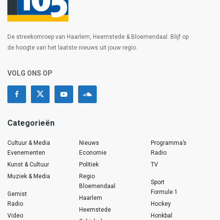
De streekomroep van Haarlem, Heemstede & Bloemendaal. Blijf op
de hoogte van het laatste nieuws uit jouw regio.
VOLG ONS OP
Categorieën
Cultuur & Media
Nieuws
Programma’s
Evenementen
Economie
Radio
Kunst & Cultuur
Politiek
TV
Muziek & Media
Regio
Sport
Bloemendaal
Formule 1
Gemist
Haarlem
Radio
Hockey
Heemstede
Video
Honkbal