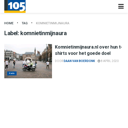
HOME
TAG
KOMNIETINMIJNAURA
Label:
komnietinmijnaura
Komnietinmijnaura.nl over hun t-
shirts voor het goede doel
DOOR
DAAN VAN BOERDONK
8 APRIL 2020
Radio