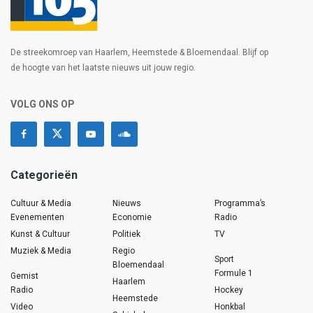
De streekomroep van Haarlem, Heemstede & Bloemendaal. Blijf op
de hoogte van het laatste nieuws uit jouw regio.
VOLG ONS OP
Categorieën
Cultuur & Media
Nieuws
Programma’s
Evenementen
Economie
Radio
Kunst & Cultuur
Politiek
TV
Muziek & Media
Regio
Sport
Bloemendaal
Formule 1
Gemist
Haarlem
Radio
Hockey
Heemstede
Video
Honkbal