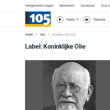
Veelgestelde vragen
Adverteren
Vacatures
Over 
Radio
Televisie
HOME
TAG
KONINKLIJKE OLIE
Label:
Koninklijke Olie