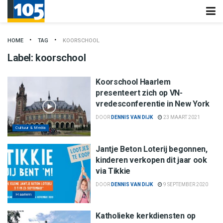
HOME
TAG
KOORSCHOOL
Label:
koorschool
Koorschool Haarlem
presenteert zich op VN-
vredesconferentie in New York
DOOR
DENNIS VAN DIJK
23 MAART 2021
Cultuur & Media
Jantje Beton Loterij begonnen,
kinderen verkopen dit jaar ook
via Tikkie
DOOR
DENNIS VAN DIJK
9 SEPTEMBER 2020
Haarlem
Katholieke kerkdiensten op