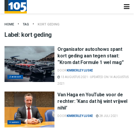
HOME
TAG
KORT GEDING
Label:
kort geding
Organisator autoshows spant
kort geding aan tegen staat:
“Krom dat Formule 1 wel mag”
DOOR
KIMBERLEY LUSKE
Zandvoort
13 AUGUSTUS 2021 - UPDATED ON 14 AUGUSTUS
2021
Van Haga en YouTube voor de
rechter: ‘Kans dat hij wint vrijwel
nihil’
DOOR
KIMBERLEY LUSKE
28 JULI 2021
Haarlem