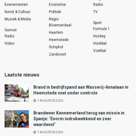
Evenementen
Economie
Radio
Kunst & Cultuur
Politiek
TV
Muziek & Media
Regio
Sport
Bloemendaal
Formule 1
Gemist
Haarlem
Radio
Hockey
Heemstede
Video
Honkbal
Schiphol
Voetbal
Zandvoort
Laatste nieuws
Brand in bedrijfspand aan Wasserij-Annalaan in
Heemstede snel onder controle
7 AUGUSTUS 2026
Brandweer Kennemerland terug van missie in
Spanje: ‘Enorm indrukwekkend en zeer
waardevol’
7 AUGUSTUS 2026