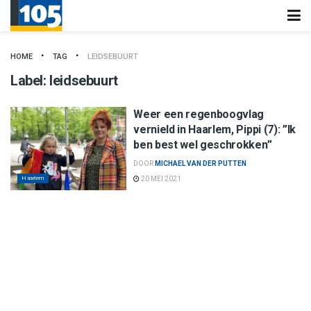
HOME
TAG
LEIDSEBUURT
Label:
leidsebuurt
Weer een regenboogvlag
vernield in Haarlem, Pippi (7): ”Ik
ben best wel geschrokken”
DOOR
MICHAEL VAN DER PUTTEN
Haarlem
20 MEI 2021