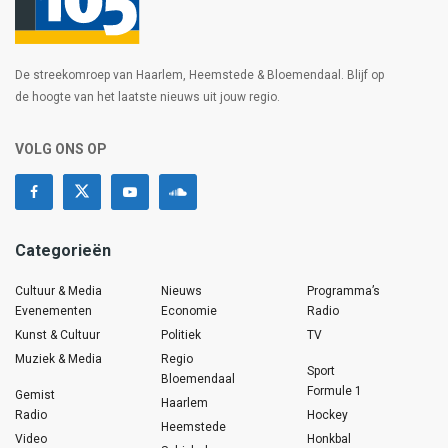
De streekomroep van Haarlem, Heemstede & Bloemendaal. Blijf op
de hoogte van het laatste nieuws uit jouw regio.
VOLG ONS OP
Categorieën
Cultuur & Media
Nieuws
Programma’s
Evenementen
Economie
Radio
Kunst & Cultuur
Politiek
TV
Muziek & Media
Regio
Sport
Bloemendaal
Formule 1
Gemist
Haarlem
Radio
Hockey
Heemstede
Video
Honkbal