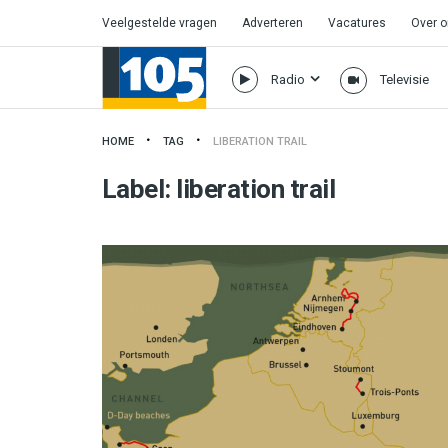
Veelgestelde vragen
Adverteren
Vacatures
Over 
Radio
Televisie
HOME
TAG
LIBERATION TRAIL
Label:
liberation trail