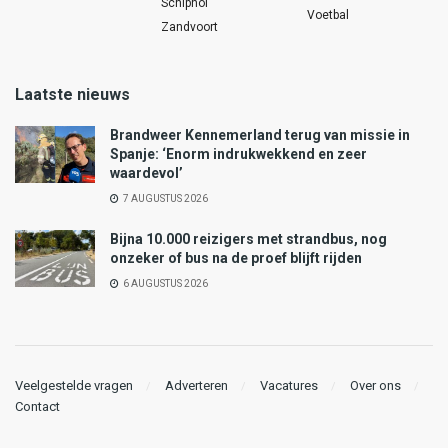
Schiphol
Voetbal
Zandvoort
Laatste nieuws
Brandweer Kennemerland terug van missie in
Spanje: ‘Enorm indrukwekkend en zeer
waardevol’
7 AUGUSTUS 2026
Bijna 10.000 reizigers met strandbus, nog
onzeker of bus na de proef blijft rijden
6 AUGUSTUS 2026
Veelgestelde vragen
Adverteren
Vacatures
Over ons
Contact