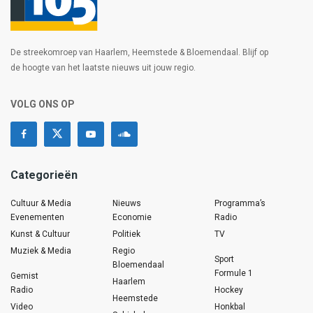
De streekomroep van Haarlem, Heemstede & Bloemendaal. Blijf op
de hoogte van het laatste nieuws uit jouw regio.
VOLG ONS OP
Categorieën
Cultuur & Media
Nieuws
Programma’s
Evenementen
Economie
Radio
Kunst & Cultuur
Politiek
TV
Muziek & Media
Regio
Sport
Bloemendaal
Formule 1
Gemist
Haarlem
Radio
Hockey
Heemstede
Video
Honkbal