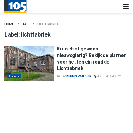
HOME
TAG
LICHTFABRIEK
Label:
lichtfabriek
Kritisch of gewoon
nieuwsgierig? Bekijk de plannen
voor het terrein rond de
Lichtfabriek
Haarlem
DOOR
DENNIS VAN DIJK
4 FEBRUARI 2021