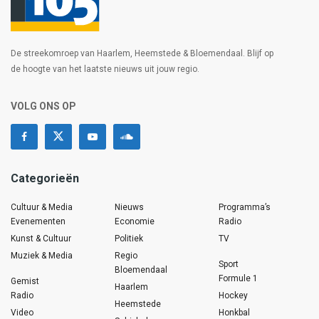
De streekomroep van Haarlem, Heemstede & Bloemendaal. Blijf op
de hoogte van het laatste nieuws uit jouw regio.
VOLG ONS OP
Categorieën
Cultuur & Media
Nieuws
Programma’s
Evenementen
Economie
Radio
Kunst & Cultuur
Politiek
TV
Muziek & Media
Regio
Sport
Bloemendaal
Formule 1
Gemist
Haarlem
Radio
Hockey
Heemstede
Video
Honkbal