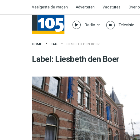
Veelgestelde vragen
Adverteren
Vacatures
Over 
Radio
Televisie
HOME
TAG
LIESBETH DEN BOER
Label:
Liesbeth den Boer