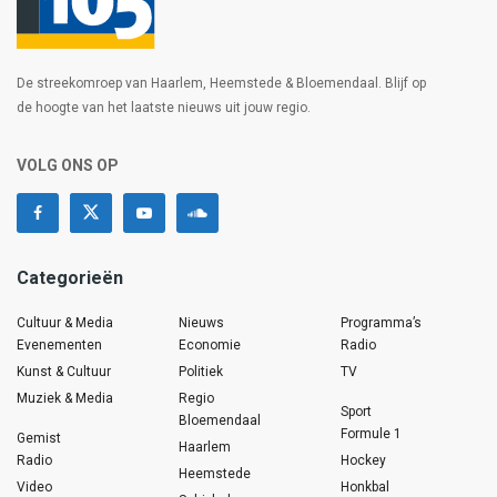
De streekomroep van Haarlem, Heemstede & Bloemendaal. Blijf op
de hoogte van het laatste nieuws uit jouw regio.
VOLG ONS OP
Categorieën
Cultuur & Media
Nieuws
Programma’s
Evenementen
Economie
Radio
Kunst & Cultuur
Politiek
TV
Muziek & Media
Regio
Sport
Bloemendaal
Formule 1
Gemist
Haarlem
Radio
Hockey
Heemstede
Video
Honkbal