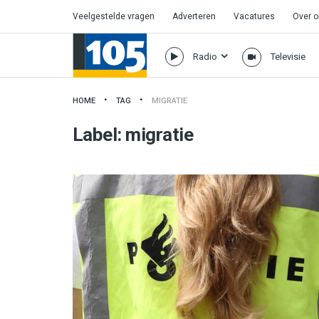
Veelgestelde vragen
Adverteren
Vacatures
Over 
Radio
Televisie
HOME
TAG
MIGRATIE
Label:
migratie