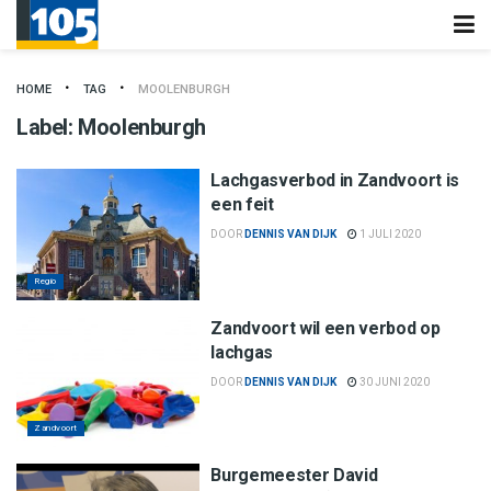
HOME
TAG
MOOLENBURGH
Label:
Moolenburgh
Lachgasverbod in Zandvoort is
een feit
DOOR
DENNIS VAN DIJK
1 JULI 2020
Regio
Zandvoort wil een verbod op
lachgas
DOOR
DENNIS VAN DIJK
30 JUNI 2020
Zandvoort
Burgemeester David