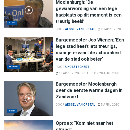
Moolenburgh: ‘De
gewaarwording van een lege
badplaats op dit moment is een
treurig beeld’
Video
DOOR
WESSEL VAN OPSTAL
20 APRIL 2020
Burgemeester Jos Wienen: ‘Een
lege stad heeft iets treurigs,
maar je ervaart de schoonheid
van de stad ook beter’
Haarlem
DOOR
AIKO LETSCHERT
19 APRIL 2020 - UPDATED ON 20 APRIL 2020
Burgemeester Moolenburgh
over de eerste warme dagen in
Zandvoort
DOOR
WESSEL VAN OPSTAL
5 APRIL 2020
Radio
Oproep: “Kom niet naar het
strand!”