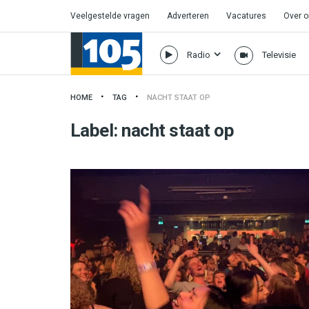
Veelgestelde vragen
Adverteren
Vacatures
Over 
Radio
Televisie
HOME
TAG
NACHT STAAT OP
Label:
nacht staat op