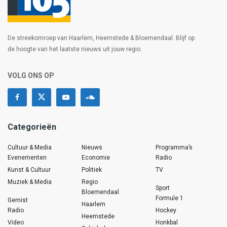
De streekomroep van Haarlem, Heemstede & Bloemendaal. Blijf op
de hoogte van het laatste nieuws uit jouw regio.
VOLG ONS OP
Categorieën
Cultuur & Media
Nieuws
Programma’s
Evenementen
Economie
Radio
Kunst & Cultuur
Politiek
TV
Muziek & Media
Regio
Sport
Bloemendaal
Formule 1
Gemist
Haarlem
Radio
Hockey
Heemstede
Video
Honkbal