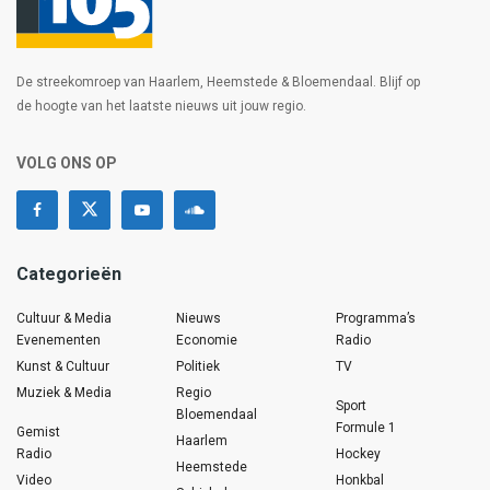
De streekomroep van Haarlem, Heemstede & Bloemendaal. Blijf op
de hoogte van het laatste nieuws uit jouw regio.
VOLG ONS OP
Categorieën
Cultuur & Media
Nieuws
Programma’s
Evenementen
Economie
Radio
Kunst & Cultuur
Politiek
TV
Muziek & Media
Regio
Sport
Bloemendaal
Formule 1
Gemist
Haarlem
Radio
Hockey
Heemstede
Video
Honkbal