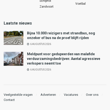
Schiphol
Voetbal
Zandvoort
Laatste nieuws
Bijna 10.000 reizigers met strandbus, nog
onzeker of bus na de proef blijft rijden
6 AUGUSTUS 2026
Meldpunt voor gedupeerden van malafide
verduurzamingsbedrijven: Aantal agressieve
verkopers neemt toe
6 AUGUSTUS 2026
Veelgestelde vragen
Adverteren
Vacatures
Over ons
Contact