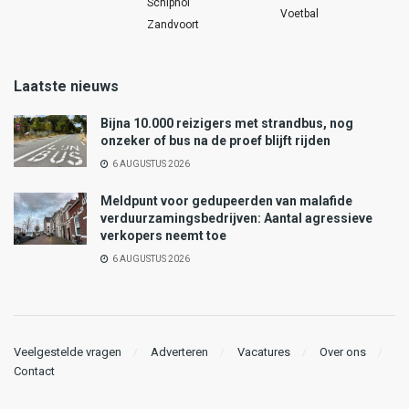
Schiphol
Voetbal
Zandvoort
Laatste nieuws
Bijna 10.000 reizigers met strandbus, nog
onzeker of bus na de proef blijft rijden
6 AUGUSTUS 2026
Meldpunt voor gedupeerden van malafide
verduurzamingsbedrijven: Aantal agressieve
verkopers neemt toe
6 AUGUSTUS 2026
Veelgestelde vragen
Adverteren
Vacatures
Over ons
Contact