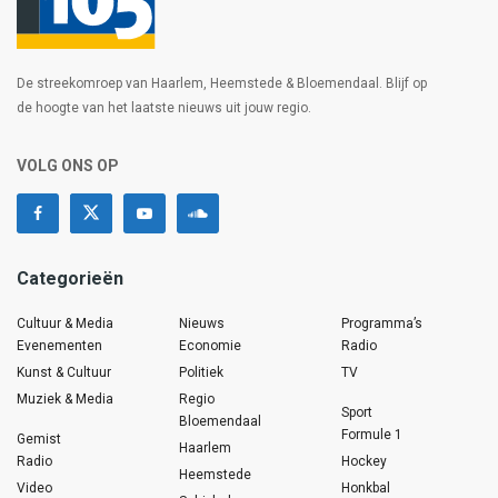
De streekomroep van Haarlem, Heemstede & Bloemendaal. Blijf op
de hoogte van het laatste nieuws uit jouw regio.
VOLG ONS OP
Categorieën
Cultuur & Media
Nieuws
Programma’s
Evenementen
Economie
Radio
Kunst & Cultuur
Politiek
TV
Muziek & Media
Regio
Sport
Bloemendaal
Formule 1
Gemist
Haarlem
Radio
Hockey
Heemstede
Video
Honkbal