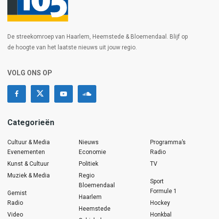
De streekomroep van Haarlem, Heemstede & Bloemendaal. Blijf op
de hoogte van het laatste nieuws uit jouw regio.
VOLG ONS OP
Categorieën
Cultuur & Media
Nieuws
Programma’s
Evenementen
Economie
Radio
Kunst & Cultuur
Politiek
TV
Muziek & Media
Regio
Sport
Bloemendaal
Formule 1
Gemist
Haarlem
Radio
Hockey
Heemstede
Video
Honkbal