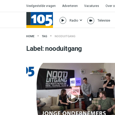
Veelgestelde vragen
Adverteren
Vacatures
Over 
Radio
Televisie
HOME
TAG
NOODUITGANG
Label:
nooduitgang