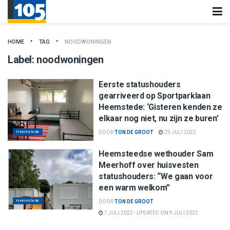
HOME
TAG
NOODWONINGEN
Label:
noodwoningen
Eerste statushouders
gearriveerd op Sportparklaan
Heemstede: ‘Gisteren kenden ze
elkaar nog niet, nu zijn ze buren’
Heemstede
DOOR
TON DE GROOT
29 JULI 2022
Heemsteedse wethouder Sam
Meerhoff over huisvesten
statushouders: “We gaan voor
een warm welkom”
Heemstede
DOOR
TON DE GROOT
7 JULI 2022 - UPDATED ON 9 JULI 2022