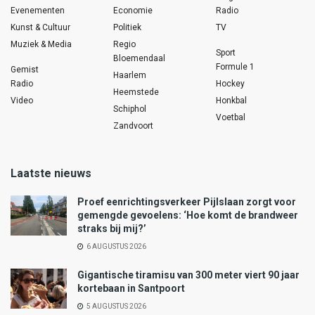
Evenementen
Economie
Radio
Kunst & Cultuur
Politiek
TV
Muziek & Media
Regio
Sport
Bloemendaal
Formule 1
Gemist
Haarlem
Radio
Hockey
Heemstede
Video
Honkbal
Schiphol
Voetbal
Zandvoort
Laatste nieuws
Proef eenrichtingsverkeer Pijlslaan zorgt voor
gemengde gevoelens: ‘Hoe komt de brandweer
straks bij mij?’
6 AUGUSTUS 2026
Gigantische tiramisu van 300 meter viert 90 jaar
kortebaan in Santpoort
5 AUGUSTUS 2026