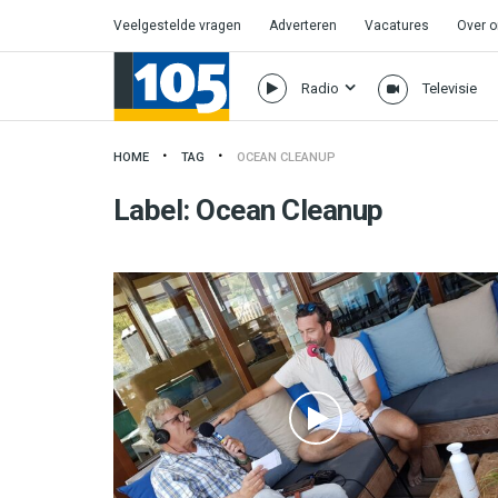
Veelgestelde vragen
Adverteren
Vacatures
Over 
Radio
Televisie
HOME
TAG
OCEAN CLEANUP
Label:
Ocean Cleanup