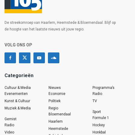
De streekomroep van Haarlem, Heemstede & Bloemendaal. Blijf op
de hoogte van het laatste nieuws uit jouw regio.
VOLG ONS OP
Categorieën
Cultuur & Media
Nieuws
Programma’s
Evenementen
Economie
Radio
Kunst & Cultuur
Politiek
TV
Muziek & Media
Regio
Sport
Bloemendaal
Formule 1
Gemist
Haarlem
Radio
Hockey
Heemstede
Video
Honkbal