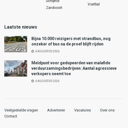
Schiphol
Voetbal
Zandvoort
Laatste nieuws
Bijna 10.000 reizigers met strandbus, nog
onzeker of bus na de proef blijft rijden
6 AUGUSTUS 2026
Meldpunt voor gedupeerden van malafide
verduurzamingsbedrijven: Aantal agressieve
verkopers neemt toe
6 AUGUSTUS 2026
Veelgestelde vragen
Adverteren
Vacatures
Over ons
Contact