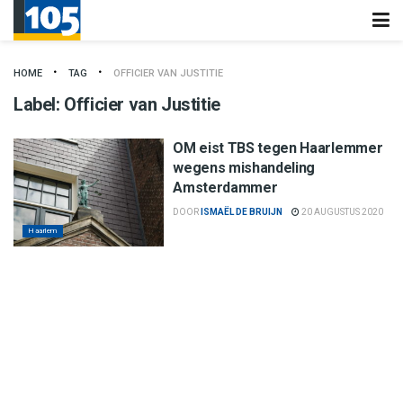
HOME
TAG
OFFICIER VAN JUSTITIE
Label:
Officier van Justitie
OM eist TBS tegen Haarlemmer
wegens mishandeling
Amsterdammer
DOOR
ISMAËL DE BRUIJN
20 AUGUSTUS 2020
Haarlem