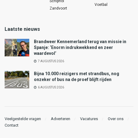
Schiphol
Voetbal
Zandvoort
Laatste nieuws
Brandweer Kennemerland terug van missie in
Spanje: ‘Enorm indrukwekkend en zeer
waardevol’
7 AUGUSTUS 2026
Bijna 10.000 reizigers met strandbus, nog
onzeker of bus na de proef blijft rijden
6 AUGUSTUS 2026
Veelgestelde vragen
Adverteren
Vacatures
Over ons
Contact