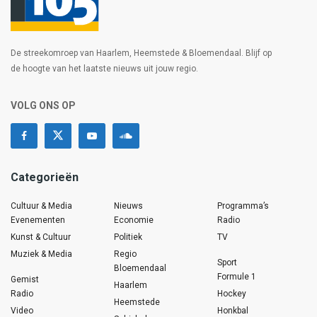
De streekomroep van Haarlem, Heemstede & Bloemendaal. Blijf op
de hoogte van het laatste nieuws uit jouw regio.
VOLG ONS OP
Categorieën
Cultuur & Media
Nieuws
Programma’s
Evenementen
Economie
Radio
Kunst & Cultuur
Politiek
TV
Muziek & Media
Regio
Sport
Bloemendaal
Formule 1
Gemist
Haarlem
Radio
Hockey
Heemstede
Video
Honkbal