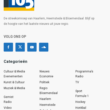
De streekomroep van Haarlem, Heemstede & Bloemendaal. Blijf op
de hoogte van het laatste nieuws uit jouw regio.
VOLG ONS OP
Categorieën
Cultuur & Media
Nieuws
Programma’s
Evenementen
Economie
Radio
Kunst & Cultuur
Politiek
TV
Muziek & Media
Regio
Sport
Bloemendaal
Formule 1
Gemist
Haarlem
Radio
Hockey
Heemstede
Video
Honkbal