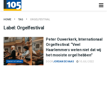
HOME
TAG
ORGELFESTIVAL
Label:
Orgelfestival
Peter Ouwerkerk, Internationaal
Orgelfestival: “Veel
Haarlemmers weten niet dat wij
het mooiste orgel hebben”
Kunst & Cultuur
DOOR
JORDAN DE HAAS
10 JULI 2022