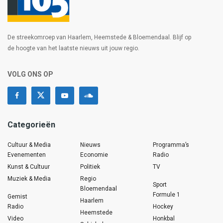
De streekomroep van Haarlem, Heemstede & Bloemendaal. Blijf op
de hoogte van het laatste nieuws uit jouw regio.
VOLG ONS OP
Categorieën
Cultuur & Media
Nieuws
Programma’s
Evenementen
Economie
Radio
Kunst & Cultuur
Politiek
TV
Muziek & Media
Regio
Sport
Bloemendaal
Formule 1
Gemist
Haarlem
Radio
Hockey
Heemstede
Video
Honkbal