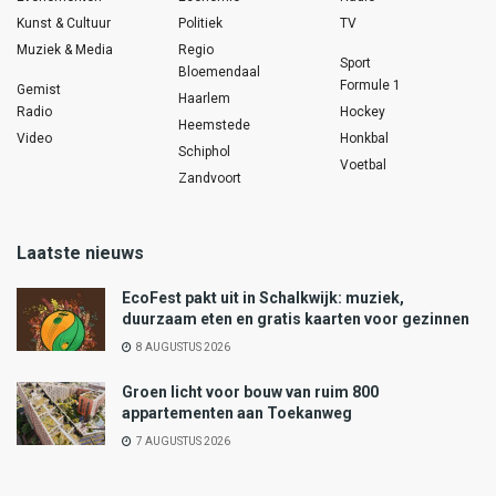
Kunst & Cultuur
Politiek
TV
Muziek & Media
Regio
Sport
Bloemendaal
Formule 1
Gemist
Haarlem
Radio
Hockey
Heemstede
Video
Honkbal
Schiphol
Voetbal
Zandvoort
Laatste nieuws
EcoFest pakt uit in Schalkwijk: muziek,
duurzaam eten en gratis kaarten voor gezinnen
8 AUGUSTUS 2026
Groen licht voor bouw van ruim 800
appartementen aan Toekanweg
7 AUGUSTUS 2026