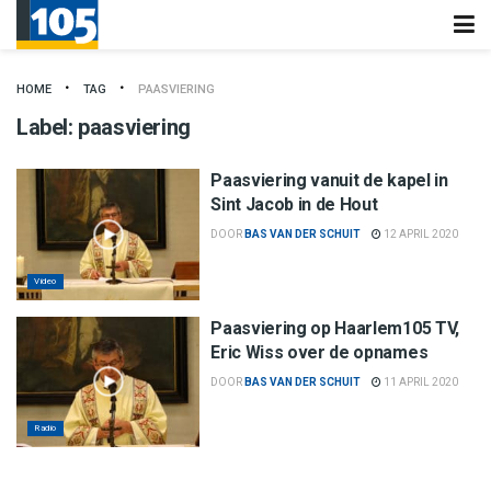
HOME
TAG
PAASVIERING
Label:
paasviering
Paasviering vanuit de kapel in
Sint Jacob in de Hout
DOOR
BAS VAN DER SCHUIT
12 APRIL 2020
Video
Paasviering op Haarlem105 TV,
Eric Wiss over de opnames
DOOR
BAS VAN DER SCHUIT
11 APRIL 2020
Radio