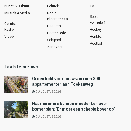
Kunst & Cultuur
Politiek
TV
Muziek & Media
Regio
Sport
Bloemendaal
Formule 1
Gemist
Haarlem
Radio
Hockey
Heemstede
Video
Honkbal
Schiphol
Voetbal
Zandvoort
Laatste nieuws
Groen licht voor bouw van ruim 800
appartementen aan Toekanweg
7 AUGUSTUS 2026
Haarlemmers kunnen meedenken over
bomenplan: ‘Er moet een schepje bovenop’
7 AUGUSTUS 2026