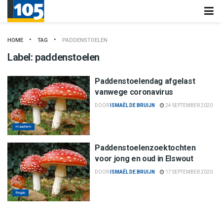
HOME
TAG
PADDENSTOELEN
Label:
paddenstoelen
Paddenstoelendag afgelast
vanwege coronavirus
DOOR
ISMAËL DE BRUIJN
24 SEPTEMBER 2020
Haarlem
Paddenstoelenzoektochten
voor jong en oud in Elswout
DOOR
ISMAËL DE BRUIJN
17 SEPTEMBER 2020
Regio