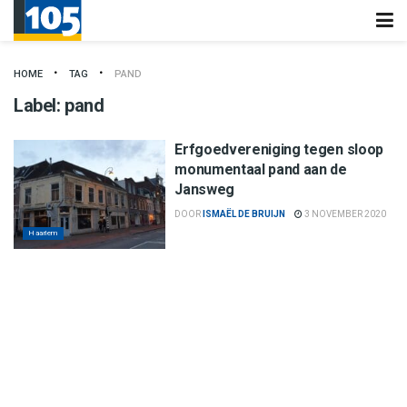
HOME
TAG
PAND
Label:
pand
Erfgoedvereniging tegen sloop
monumentaal pand aan de
Jansweg
DOOR
ISMAËL DE BRUIJN
3 NOVEMBER 2020
Haarlem