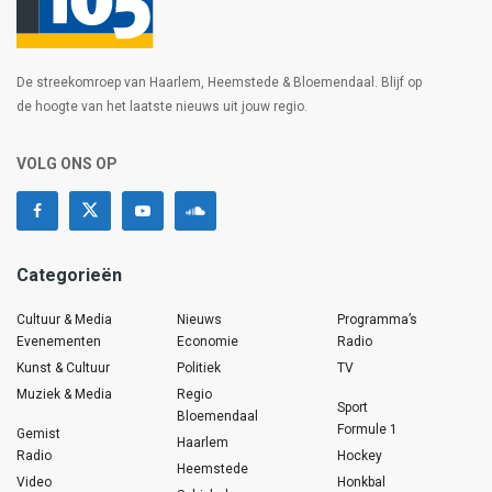
De streekomroep van Haarlem, Heemstede & Bloemendaal. Blijf op
de hoogte van het laatste nieuws uit jouw regio.
VOLG ONS OP
Categorieën
Cultuur & Media
Nieuws
Programma’s
Evenementen
Economie
Radio
Kunst & Cultuur
Politiek
TV
Muziek & Media
Regio
Sport
Bloemendaal
Formule 1
Gemist
Haarlem
Radio
Hockey
Heemstede
Video
Honkbal