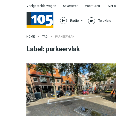
Veelgestelde vragen
Adverteren
Vacatures
Over 
Radio
Televisie
HOME
TAG
PARKEERVLAK
Label:
parkeervlak