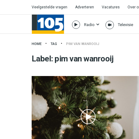
Veelgestelde vragen
Adverteren
Vacatures
Over 
Radio
Televisie
HOME
TAG
PIM VAN WANROOIJ
Label:
pim van wanrooij