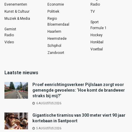
Evenementen
Economie
Radio
Kunst & Cultuur
Politiek
TV
Muziek & Media
Regio
Sport
Bloemendaal
Formule 1
Gemist
Haarlem
Radio
Hockey
Heemstede
Video
Honkbal
Schiphol
Voetbal
Zandvoort
Laatste nieuws
Proef eenrichtingsverkeer Pijlslaan zorgt voor
gemengde gevoelens: ‘Hoe komt de brandweer
straks bij mij?’
6 AUGUSTUS 2026
Gigantische tiramisu van 300 meter viert 90 jaar
kortebaan in Santpoort
5 AUGUSTUS 2026