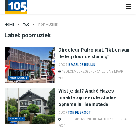
HOME
TAG
POPMUZIEK
Label:
popmuziek
Directeur Patronaat: “Ik ben van
de leg door de sluiting”
DOOR
ISMAËL DE BRUIJN
15 DECEMBER 2020 - UPDATED ON 9 MAART
Kunst & Cultuur
2021
Wist je dat? André Hazes
maakte zijn eerste studio-
opname in Heemstede
DOOR
TON DE GROOT
Heemstede
10 SEPTEMBER 2020 - UPDATED ON 5 FEBRUARI
2021