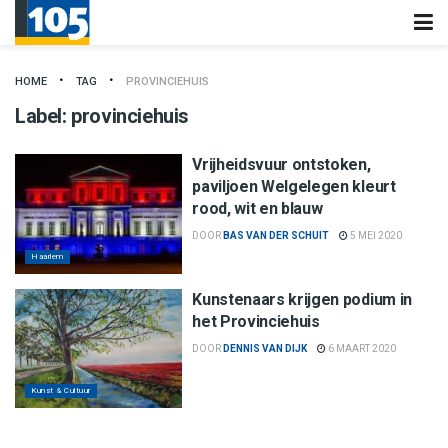
HOME
TAG
PROVINCIEHUIS
Label:
provinciehuis
Vrijheidsvuur ontstoken,
paviljoen Welgelegen kleurt
rood, wit en blauw
DOOR
BAS VAN DER SCHUIT
5 MEI 2020
Haarlem
Kunstenaars krijgen podium in
het Provinciehuis
DOOR
DENNIS VAN DIJK
6 MAART 2020
Kunst & Cultuur