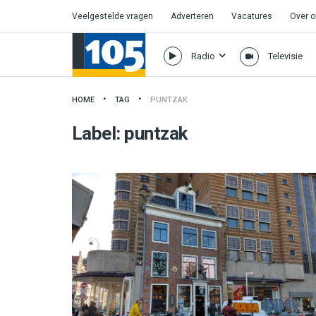
Veelgestelde vragen
Adverteren
Vacatures
Over 
Radio
Televisie
HOME
TAG
PUNTZAK
Label:
puntzak