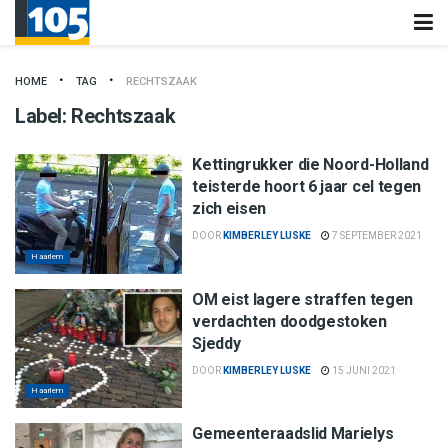
HOME
TAG
RECHTSZAAK
Label:
Rechtszaak
Kettingrukker die Noord-Holland
teisterde hoort 6 jaar cel tegen
zich eisen
DOOR
KIMBERLEY LUSKE
7 SEPTEMBER 2021
Haarlem
OM eist lagere straffen tegen
verdachten doodgestoken
Sjeddy
DOOR
KIMBERLEY LUSKE
15 JUNI 2021
Haarlem
Gemeenteraadslid Marielys