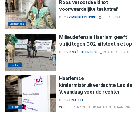
Roos veroordeeld tot
voorwaardelijke taakstraf
DOOR
KIMBERLEY LUSKE
1 JUNI 2021
Bloemendaal
Milieudefensie Haarlem geeft
strijd tegen CO2-uitstoot niet op
DOOR
ISMAËL DE BRUIJN
20 AUGUSTUS 2020
Haarlem
Haarlemse
kindermisbruikverdachte Leo de
V. vandaag voor de rechter
DOOR
TIM OTTE
Haarlem
25 FEBRUARI 2020 - UPDATED ON 5 MAART 2020