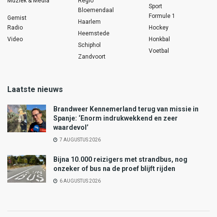
Muziek & Media
Regio
Sport
Bloemendaal
Formule 1
Gemist
Haarlem
Radio
Hockey
Heemstede
Video
Honkbal
Schiphol
Voetbal
Zandvoort
Laatste nieuws
Brandweer Kennemerland terug van missie in
Spanje: ‘Enorm indrukwekkend en zeer
waardevol’
7 AUGUSTUS 2026
Bijna 10.000 reizigers met strandbus, nog
onzeker of bus na de proef blijft rijden
6 AUGUSTUS 2026