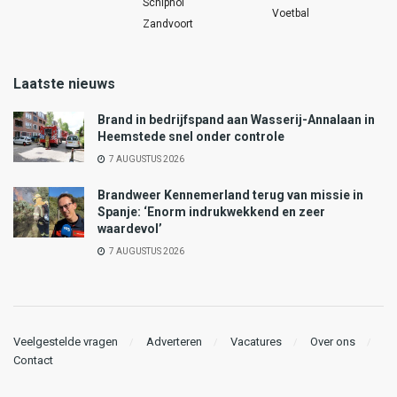
Schiphol
Voetbal
Zandvoort
Laatste nieuws
Brand in bedrijfspand aan Wasserij-Annalaan in
Heemstede snel onder controle
7 AUGUSTUS 2026
Brandweer Kennemerland terug van missie in
Spanje: ‘Enorm indrukwekkend en zeer
waardevol’
7 AUGUSTUS 2026
Veelgestelde vragen
Adverteren
Vacatures
Over ons
Contact