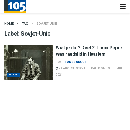
HOME
TAG
SOVJET-UNIE
Label:
Sovjet-Unie
Wist je dat? Deel 2: Louis Peper
was raadslid in Haarlem
DOOR
TON DE GROOT
24 AUGUSTUS 2021 - UPDATED ON 5 SEPTEMBER
Haarlem
2021