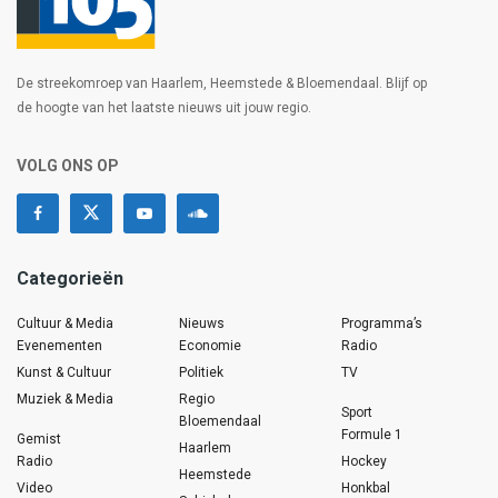
De streekomroep van Haarlem, Heemstede & Bloemendaal. Blijf op
de hoogte van het laatste nieuws uit jouw regio.
VOLG ONS OP
Categorieën
Cultuur & Media
Nieuws
Programma’s
Evenementen
Economie
Radio
Kunst & Cultuur
Politiek
TV
Muziek & Media
Regio
Sport
Bloemendaal
Formule 1
Gemist
Haarlem
Radio
Hockey
Heemstede
Video
Honkbal