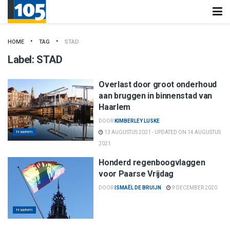
HOME
TAG
STAD
Label:
STAD
Overlast door groot onderhoud
aan bruggen in binnenstad van
Haarlem
DOOR
KIMBERLEY LUSKE
Haarlem
13 AUGUSTUS 2021 - UPDATED ON 14 AUGUSTUS
2021
Honderd regenboogvlaggen
voor Paarse Vrijdag
DOOR
ISMAËL DE BRUIJN
9 DECEMBER 2020
Haarlem