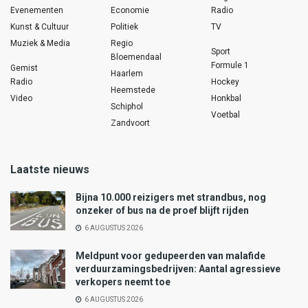
Evenementen
Economie
Radio
Kunst & Cultuur
Politiek
TV
Muziek & Media
Regio
Sport
Bloemendaal
Formule 1
Gemist
Haarlem
Radio
Hockey
Heemstede
Video
Honkbal
Schiphol
Voetbal
Zandvoort
Laatste nieuws
Bijna 10.000 reizigers met strandbus, nog
onzeker of bus na de proef blijft rijden
6 AUGUSTUS 2026
Meldpunt voor gedupeerden van malafide
verduurzamingsbedrijven: Aantal agressieve
verkopers neemt toe
6 AUGUSTUS 2026