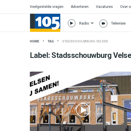
Veelgestelde vragen
Adverteren
Vacatures
Over 
Radio
Televisie
HOME
TAG
STADSSCHOUWBURG VELSEN
Label:
Stadsschouwburg Vels