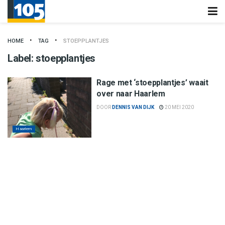
HOME
TAG
STOEPPLANTJES
Label:
stoepplantjes
Rage met ‘stoepplantjes’ waait
over naar Haarlem
DOOR
DENNIS VAN DIJK
20 MEI 2020
Haarlem