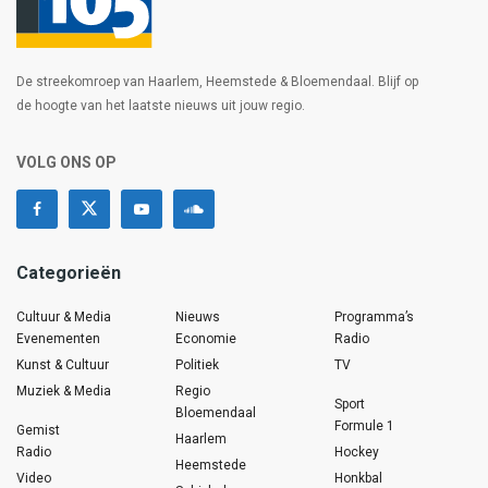
De streekomroep van Haarlem, Heemstede & Bloemendaal. Blijf op
de hoogte van het laatste nieuws uit jouw regio.
VOLG ONS OP
Categorieën
Cultuur & Media
Nieuws
Programma’s
Evenementen
Economie
Radio
Kunst & Cultuur
Politiek
TV
Muziek & Media
Regio
Sport
Bloemendaal
Formule 1
Gemist
Haarlem
Radio
Hockey
Heemstede
Video
Honkbal