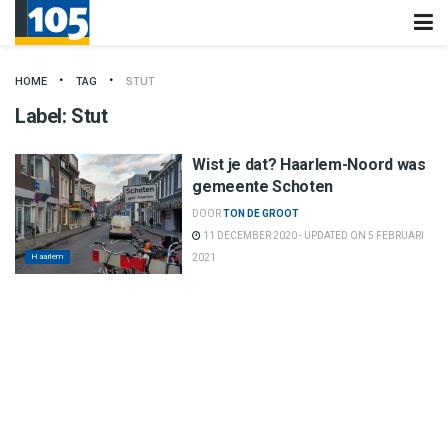
HOME
TAG
STUT
Label:
Stut
Wist je dat? Haarlem-Noord was
gemeente Schoten
DOOR
TON DE GROOT
11 DECEMBER 2020 - UPDATED ON 5 FEBRUARI
Haarlem
2021