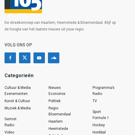
De streekomroep van Haarlem, Heemstede & Bloemendaal. Blijf op
de hoogte van het laatste nieuws uit jouw regio.
VOLG ONS OP
Categorieën
Cultuur & Media
Nieuws
Programma’s
Evenementen
Economie
Radio
Kunst & Cultuur
Politiek
TV
Muziek & Media
Regio
Sport
Bloemendaal
Formule 1
Gemist
Haarlem
Radio
Hockey
Heemstede
Video
Honkbal