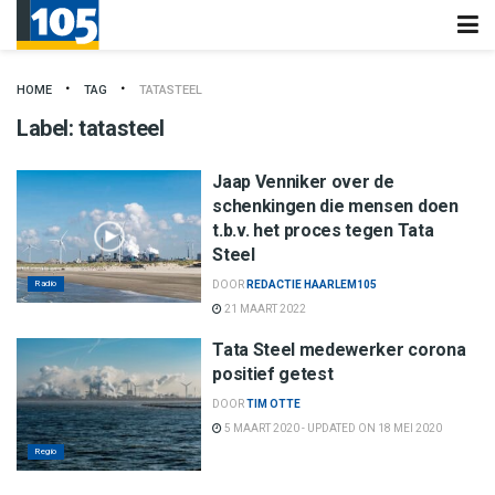
HOME
TAG
TATASTEEL
Label:
tatasteel
Jaap Venniker over de
schenkingen die mensen doen
t.b.v. het proces tegen Tata
Steel
Radio
DOOR
REDACTIE HAARLEM105
21 MAART 2022
Tata Steel medewerker corona
positief getest
DOOR
TIM OTTE
5 MAART 2020 - UPDATED ON 18 MEI 2020
Regio