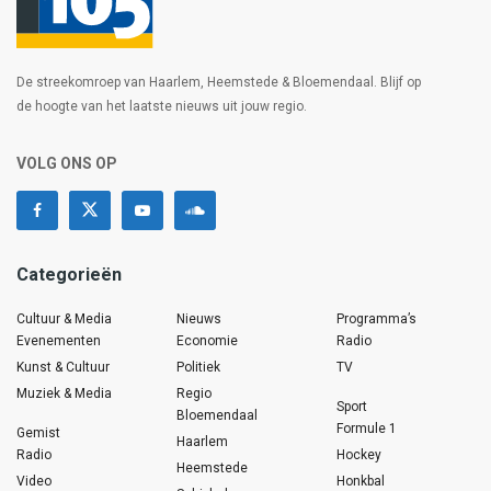
De streekomroep van Haarlem, Heemstede & Bloemendaal. Blijf op
de hoogte van het laatste nieuws uit jouw regio.
VOLG ONS OP
Categorieën
Cultuur & Media
Nieuws
Programma’s
Evenementen
Economie
Radio
Kunst & Cultuur
Politiek
TV
Muziek & Media
Regio
Sport
Bloemendaal
Formule 1
Gemist
Haarlem
Radio
Hockey
Heemstede
Video
Honkbal