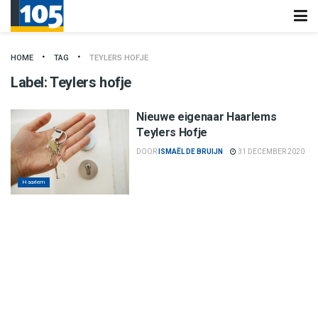
HOME
TAG
TEYLERS HOFJE
Label:
Teylers hofje
Nieuwe eigenaar Haarlems
Teylers Hofje
DOOR
ISMAËL DE BRUIJN
31 DECEMBER 2020
Haarlem