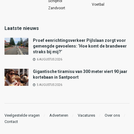
Schiphol
Voetbal
Zandvoort
Laatste nieuws
Proef eenrichtingsverkeer Pijlslaan zorgt voor
gemengde gevoelens: ‘Hoe komt de brandweer
straks bij mij?’
6 AUGUSTUS 2026
Gigantische tiramisu van 300 meter viert 90 jaar
kortebaan in Santpoort
5 AUGUSTUS 2026
Veelgestelde vragen
Adverteren
Vacatures
Over ons
Contact