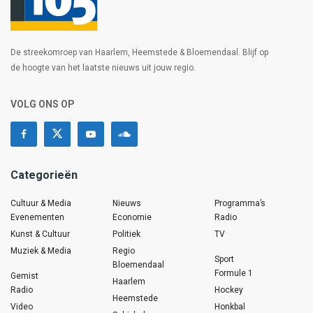
De streekomroep van Haarlem, Heemstede & Bloemendaal. Blijf op
de hoogte van het laatste nieuws uit jouw regio.
VOLG ONS OP
Categorieën
Cultuur & Media
Nieuws
Programma’s
Evenementen
Economie
Radio
Kunst & Cultuur
Politiek
TV
Muziek & Media
Regio
Sport
Bloemendaal
Formule 1
Gemist
Haarlem
Radio
Hockey
Heemstede
Video
Honkbal