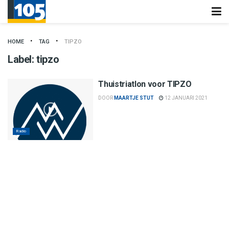
HOME
TAG
TIPZO
Label:
tipzo
Thuistriatlon voor TIPZO
DOOR
MAARTJE STUT
12 JANUARI 2021
Radio