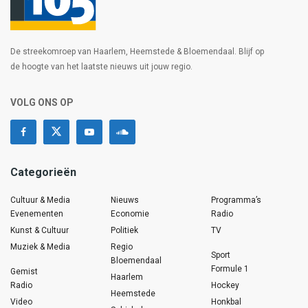
De streekomroep van Haarlem, Heemstede & Bloemendaal. Blijf op
de hoogte van het laatste nieuws uit jouw regio.
VOLG ONS OP
Categorieën
Cultuur & Media
Nieuws
Programma’s
Evenementen
Economie
Radio
Kunst & Cultuur
Politiek
TV
Muziek & Media
Regio
Sport
Bloemendaal
Formule 1
Gemist
Haarlem
Radio
Hockey
Heemstede
Video
Honkbal