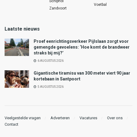
Schiphol
Voetbal
Zandvoort
Laatste nieuws
Proef eenrichtingsverkeer Pijlslaan zorgt voor
gemengde gevoelens: ‘Hoe komt de brandweer
straks bij mij?’
6 AUGUSTUS 2026
Gigantische tiramisu van 300 meter viert 90 jaar
kortebaan in Santpoort
5 AUGUSTUS 2026
Veelgestelde vragen
Adverteren
Vacatures
Over ons
Contact