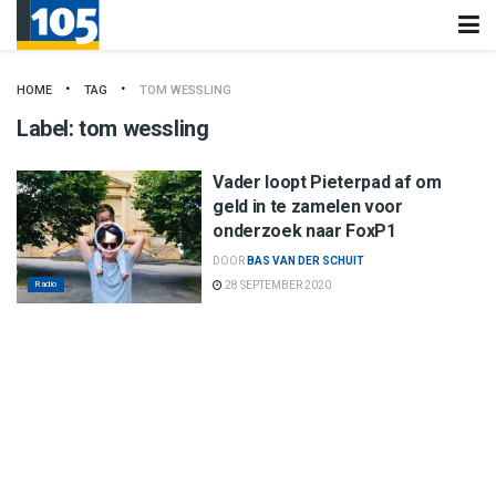
HOME
TAG
TOM WESSLING
Label:
tom wessling
Vader loopt Pieterpad af om
geld in te zamelen voor
onderzoek naar FoxP1
DOOR
BAS VAN DER SCHUIT
Radio
28 SEPTEMBER 2020