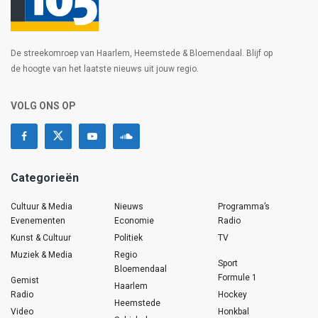
De streekomroep van Haarlem, Heemstede & Bloemendaal. Blijf op
de hoogte van het laatste nieuws uit jouw regio.
VOLG ONS OP
Categorieën
Cultuur & Media
Nieuws
Programma’s
Evenementen
Economie
Radio
Kunst & Cultuur
Politiek
TV
Muziek & Media
Regio
Sport
Bloemendaal
Formule 1
Gemist
Haarlem
Radio
Hockey
Heemstede
Video
Honkbal