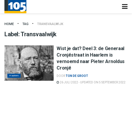
HOME
TAG
TRANSVAALWIJK
Label:
Transvaalwijk
Wist je dat? Deel 3: de Generaal
Cronjéstraat in Haarlem is
vernoemd naar Pieter Arnoldus
Cronjé
Haarlem
DOOR
TON DE GROOT
26 JULI 2022 - UPDATED ON 5 SEPTEMBER 2022