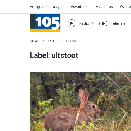
Veelgestelde vragen
Adverteren
Vacatures
Over 
Radio
Televisie
HOME
TAG
UITSTOOT
Label:
uitstoot